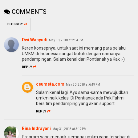
COMMENTS
BLOGGER
:
23
Dwi Wahyudi
May 30, 2018 at 2:54 PM
Keren konsepnya, untuk saat ini memang para pelaku
UMKM di Indonesia sangat butuh dengan namanya
pendampingan. Salam kenal dari Pontianak ya Kak :-)
REPLY
ceumeta.com
May 30, 2018 at 6:49 PM
Salam kenal lagi. Ayo sama-sama mewujudkan
umkm naik kelas. Di Pontianak ada Pak Fahmi
bers tim pendamping yang akan support.
REPLY
Rina Indrayani
May 31, 2018 at 3:17 PM
Program yang menarik, semoga umkm yang tersebar di