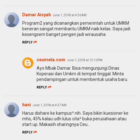
Damar Aisyah
June 1, 2018 at 4:56 AM
Program2 yang dicanangkan pemerintah untuk UMKM
beneran sangat membantu UMKM naik kelas. Saya jadi
kesengsem banget pengen jadi wirausaha
REPLY
ceumeta.com
June 1, 2018 at 12:10 PM
Ayo Mbak Damar. Bisa mengunjungi Dinas
Koperasi dan Umkm di tempat tinggal. Minta
pendampingan untuk membentuk usaha baru.
REPLY
hani
June 1, 2018 at 4:57 AM
Harus dishare ke kampus² nih. Saya bikin kuesioner ke
mhs, 45% kalau udh lulus cita² buka perusahaan atau
start up. Makasih sharingnya Ceu...
REPLY