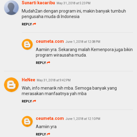
Sunarti kacaribu
May 31, 2018 at 5:23 PM
Mudah2an dengan program ini, makin banyak tumbuh
pengusaha muda di Indonesia
REPLY
ceumeta.com
June 1, 2018 at 12:08 PM
Aamiin yra. Sekarang malah Kemenpora juga bikin
program wirausaha muda.
REPLY
HeNee
May 31, 2018 at 9:42 PM
Wah, info menarik nih mba. Semoga banyak yang
merasakan manfaatnya yah mba
REPLY
ceumeta.com
June 1, 2018 at 12:10 PM
Aamiin yra
REPLY