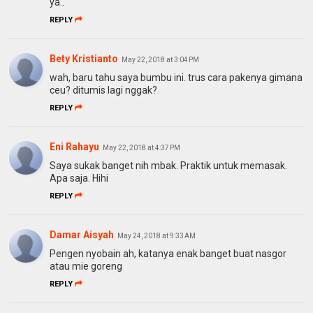
ya..
REPLY
Bety Kristianto
May 22, 2018 at 3:04 PM
wah, baru tahu saya bumbu ini. trus cara pakenya gimana
ceu? ditumis lagi nggak?
REPLY
Eni Rahayu
May 22, 2018 at 4:37 PM
Saya sukak banget nih mbak. Praktik untuk memasak.
Apa saja. Hihi
REPLY
Damar Aisyah
May 24, 2018 at 9:33 AM
Pengen nyobain ah, katanya enak banget buat nasgor
atau mie goreng
REPLY