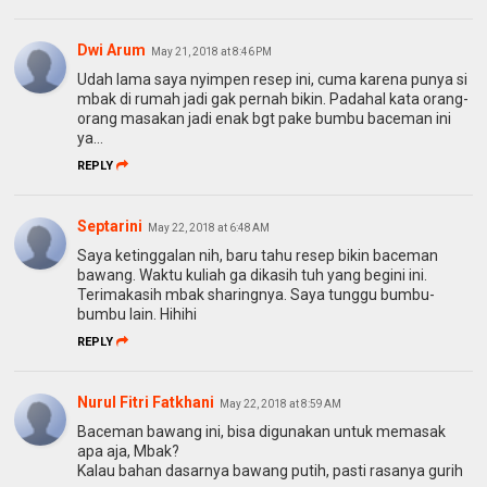
Dwi Arum
May 21, 2018 at 8:46 PM
Udah lama saya nyimpen resep ini, cuma karena punya si
mbak di rumah jadi gak pernah bikin. Padahal kata orang-
orang masakan jadi enak bgt pake bumbu baceman ini
ya...
REPLY
Septarini
May 22, 2018 at 6:48 AM
Saya ketinggalan nih, baru tahu resep bikin baceman
bawang. Waktu kuliah ga dikasih tuh yang begini ini.
Terimakasih mbak sharingnya. Saya tunggu bumbu-
bumbu lain. Hihihi
REPLY
Nurul Fitri Fatkhani
May 22, 2018 at 8:59 AM
Baceman bawang ini, bisa digunakan untuk memasak
apa aja, Mbak?
Kalau bahan dasarnya bawang putih, pasti rasanya gurih