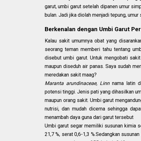
garut, umbi garut setelah dipanen umur sim
bulan. Jadi jika diolah menjadi tepung, umu
Berkenalan dengan Umbi Garut P
Kalau sakit umumnya obat yang disarankan
seorang teman memberi tahu tentang umb
disebut umbi garut. Untuk mengobati saki
maupun diseduh air panas. Saya sudah me
meredakan sakit maag?
Maranta arundinaceae, Linn
nama latin 
potensi tinggi. Jenis pati yang dihasilkan u
maupun orang sakit. Umbi garut mengandung
nutrisi, dan mudah dicerna sehingga dapa
menambah daya guna dari garut tersebut
Umbi garut segar memiliki susunan kimia seb
21,7 %, serat 0,6-1,3 %.Sedangkan susunan k