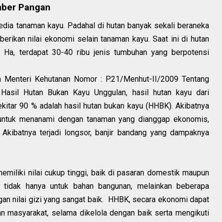
mber Pangan
edia tanaman kayu. Padahal di hutan banyak sekali beraneka
ikan nilai ekonomi selain tanaman kayu. Saat ini di hutan
a Ha, terdapat 30-40 ribu jenis tumbuhan yang berpotensi
n Menteri Kehutanan Nomor : P.21/Menhut-II/2009 Tentang
 Hasil Hutan Bukan Kayu Unggulan, hasil hutan kayu dari
itar 90 % adalah hasil hutan bukan kayu (HHBK). Akibatnya
untuk menanami dengan tanaman yang dianggap ekonomis,
 Akibatnya terjadi longsor, banjir bandang yang dampaknya
miliki nilai cukup tinggi, baik di pasaran domestik maupun
a tidak hanya untuk bahan bangunan, melainkan beberapa
n nilai gizi yang sangat baik. HHBK, secara ekonomi dapat
n masyarakat, selama dikelola dengan baik serta mengikuti