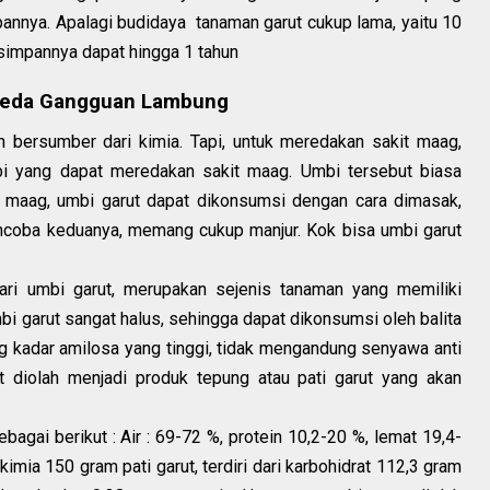
pannya. Apalagi budidaya tanaman garut cukup lama, yaitu 10
r simpannya dapat hingga 1 tahun
ereda Gangguan Lambung
 bersumber dari kimia. Tapi, untuk meredakan sakit maag,
i yang dapat meredakan sakit maag. Umbi tersebut biasa
t maag, umbi garut dapat dikonsumsi dengan cara dimasak,
ncoba keduanya, memang cukup manjur. Kok bisa umbi garut
dari umbi garut, merupakan sejenis tanaman yang memiliki
mbi garut sangat halus, sehingga dapat dikonsumsi oleh balita
 kadar amilosa yang tinggi, tidak mengandung senyawa anti
t diolah menjadi produk tepung atau pati garut yang akan
agai berikut : Air : 69-72 %, protein 10,2-20 %, lemat 19,4-
imia 150 gram pati garut, terdiri dari karbohidrat 112,3 gram