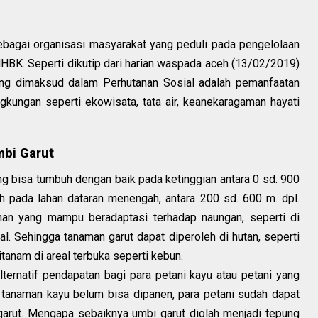
bagai organisasi masyarakat yang peduli pada pengelolaan
HBK. Seperti dikutip dari harian waspada aceh (13/02/2019)
ng dimaksud dalam Perhutanan Sosial adalah pemanfaatan
gkungan seperti ekowisata, tata air, keanekaragaman hayati
bi Garut
g bisa tumbuh dengan baik pada ketinggian antara 0 sd. 900
eh pada lahan dataran menengah, antara 200 sd. 600 m. dpl.
man yang mampu beradaptasi terhadap naungan, seperti di
l. Sehingga tanaman garut dapat diperoleh di hutan, seperti
itanam di areal terbuka seperti kebun.
ternatif pendapatan bagi para petani kayu atau petani yang
 tanaman kayu belum bisa dipanen, para petani sudah dapat
arut. Mengapa sebaiknya umbi garut diolah menjadi tepung