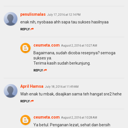
penulismalas
July 17, 2016 at 12:14 PM
enak nih, nyobaaa ahh sapa tau sukses hasilnyaa
REPLY
ceumeta.com
August 2, 2016 at 10:27 AM
Bagaimana, sudah dicoba resepnya? semoga
sukses ya.
Terima kasih sudah berkunjung.
REPLY
April Hamsa
July 18, 2016 at 11:49 AM
Wah enak tu mbak, disajikan sama teh hangat sre2 hehe
REPLY
ceumeta.com
August 2, 2016 at 10:28 AM
Ya betul. Penganan lezat, sehat dan bersih