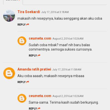
Tira Soekardi
July 17, 2016 at 3:18 AM
makasih nih resepynya, kalau senggang akan aku coba
REPLY
ceumeta.com
August 2, 2016 at 10:26 AM
Sudah coba mbak? maaf nih baru balas
commentnya. semoga sukses currosnya.
REPLY
Amanda ratih pratiwi
July 17, 2016 at 11:58 AM
Aku coba aaaah, makasih resepnya mbaaa
REPLY
ceumeta.com
August 2, 2016 at 10:26 AM
Sama-sama. Terima kasih sudah berkunjung.
REPLY